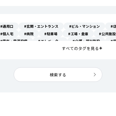
#通用口
#玄関・エントランス
#ビル・マンション
#
#個人宅
#病院
#駐車場
#工場・倉庫
#公共施設
#電気・電源設備
#エレベーター
#介護・福祉施設
#
すべてのタグを見る
#フローリング
#階段
#通路
#畳
#インフラ施設
#安全対策
#公園
#実際に浸水を防ぐ様子
#案内表示
#浸水被害の様子
#商店街
#避難誘導
#街灯
#
#一般企業
#歩道
#コンクリート
#搬入口
#ダム
検索する
#ガレージ・物置
#窓
#トイレ