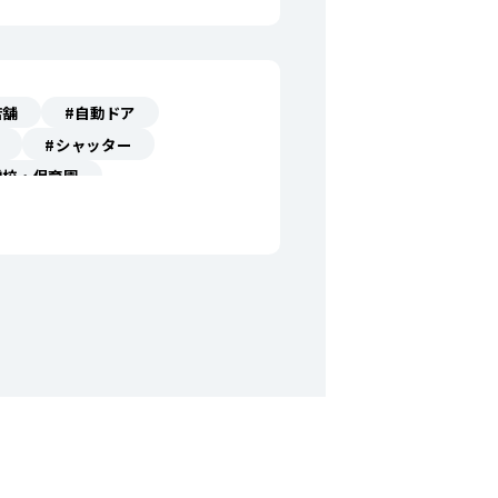
店舗
#自動ドア
#シャッター
学校・保育園
#避難場所案内
#倉庫
啓発表示
#危険場所表示
#ホテル