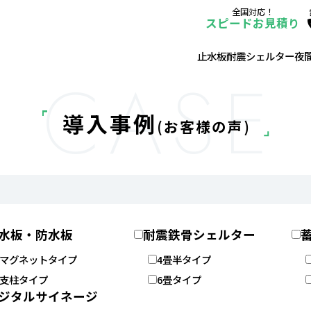
全国対応！
スピードお見積り
止水板
耐震シェルター
夜
CASE
導入事例
(お客様の声)
水板・防水板
耐震鉄骨シェルター
マグネットタイプ
4畳半タイプ
支柱タイプ
6畳タイプ
ジタルサイネージ