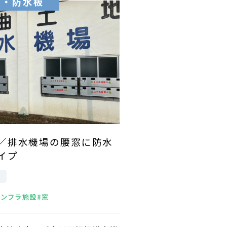
板・防水板
／排水機場の腰窓に防水
イプ
インフラ施設
#窓