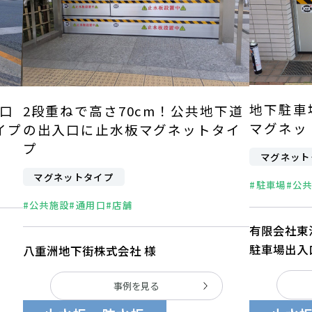
地下駐車
口
2段重ねで高さ70cm！公共地下道
マグネッ
イプ
の出入口に止水板マグネットタイ
プ
マグネット
マグネットタイプ
#駐車場
#公
#公共施設
#通用口
#店舗
有限会社東
駐車場出入
八重洲地下街株式会社 様
事例を見る