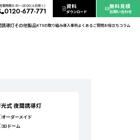
資料
無料見積
営業時間 8:30〜18:00(土日除く)
0120-677-771
お問い合わせ
ダウンロード
間誘導灯
その他製品
KTXの取り組み
導入事例
よくあるご質問
お役立ちコラム
蓄光式 夜間誘導灯
オーダーメイド
3Dドーム