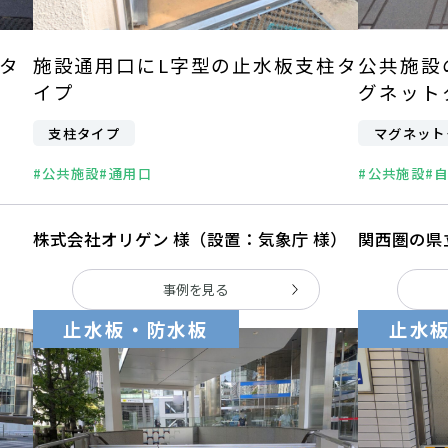
タ
施設通用口にL字型の止水板支柱タ
公共施設
イプ
グネット
支柱タイプ
マグネット
#公共施設
#通用口
#公共施設
#
株式会社オリゲン 様（設置：気象庁 様）
関西圏の県
事例を見る
止水板・防水板
止水