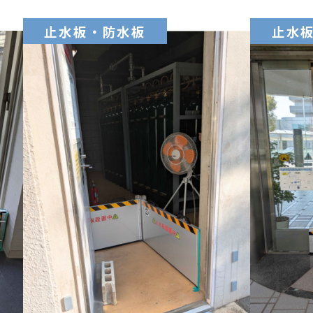
止水板・防水板
止水