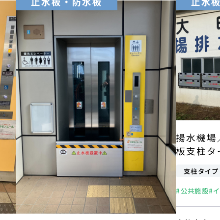
止水板・防水板
止水
揚水機場
板支柱タ
支柱タイプ
#公共施設
#