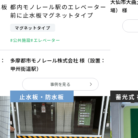
大仙市大曲
水板
都内モノレール駅のエレベーター
場） 様
前に止水板マグネットタイプ
マグネットタイプ
#公共施設
#エレベーター
置：
多摩都市モノレール株式会社 様（設置：
甲州街道駅）
事例を見る
止水板・防水板
蓄光式