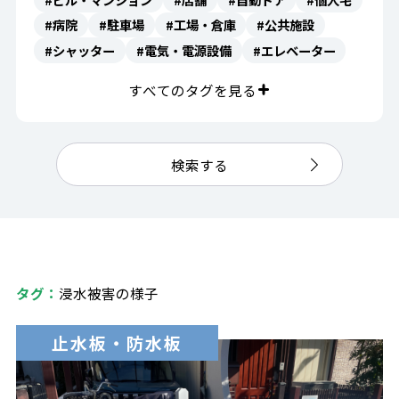
#病院
#駐車場
#工場・倉庫
#公共施設
#シャッター
#電気・電源設備
#エレベーター
#介護・福祉施設
#学校・保育園
#フローリング
すべてのタグを見る
#通路
#畳
#階段
#インフラ施設
#避難場所案内
#安全対策
#公園
#実際に浸水を防ぐ様子
#案内表示
#倉庫
検索する
#浸水被害の様子
#コンクリート
#搬入口
#ダム
#ホテル
#ガレージ・物置
#窓
#トイレ
#商店街
#避難誘導
#街灯
#啓発表示
#危険場所表示
#一般企業
#歩道
タグ：
浸水被害の様子
止水板・防水板