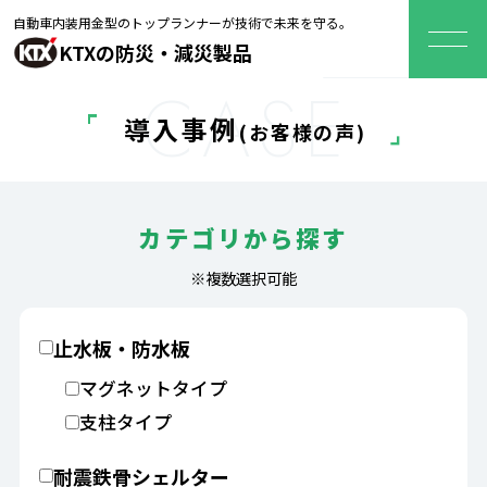
自動車内装用金型のトップランナーが技術で未来を守る。
KTXの防災・減災製品
CASE
導入事例
(お客様の声)
カテゴリから
探す
※複数選択可能
止水板・防水板
マグネットタイプ
支柱タイプ
耐震鉄骨シェルター