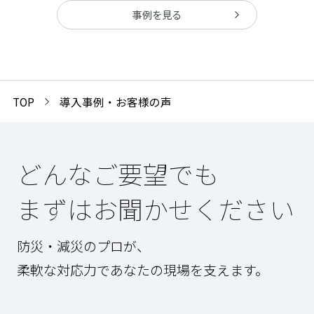
年のように冠水被害に悩まされていました。
事例を見る
「今もう、ほんとに、安心ですよ。」
止水板を導入して1年。そう語るのは、株式会社
ビジョナグループ COO の大曽根様。
今回は、導入の経緯とその効果を伺いました。
TOP
導入事例・お客様の声
どんなご要望でも
まずはお聞かせください
防災・減災のプロが、
柔軟な対応力であなたの現場を支えます。