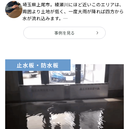
埼玉県上尾市。綾瀬川にほど近いこのエリアは、
周囲より土地が低く、一度大雨が降れば四方から
水が流れ込みます。
過去に4度もの浸水被害を経験し、2024年7月の
豪雨ではわずか10分という短時間で、水位は床
事例を見る
上40㎝に。
「これ以上浸水被害に悩みたくない…」という思
いから、KTXの止水板を導入された経緯につい
て、浸水被害の大変さや、その後の心境の変化な
止水板・防水板
どを含めてお話を伺いました。