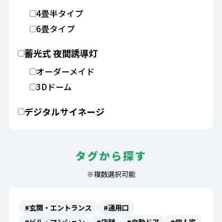
4畳半タイプ
6畳タイプ
蓄光式 夜間誘導灯
オーダーメイド
3Dドーム
デジタルサイネージ
タグから探す
※複数選択可能
#玄関・エントランス
#通用口
#ビル・マンション
#店舗
#自動ドア
#個人宅