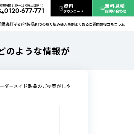
資料
無料見積
営業時間 8:30〜18:00(土日除く)
0120-677-771
お問い合わせ
ダウンロード
間誘導灯
その他製品
KTXの取り組み
導入事例
よくあるご質問
お役立ちコラム
どのような情報が
ーダーメイド製品のご提案がしや