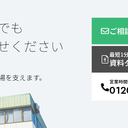
でも
ご相
せください
最短1
資料
場を支えます。
営業時間 
012