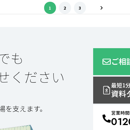
1
2
3
でも
ご相
せください
最短1
資料
場を支えます。
営業時間 
012