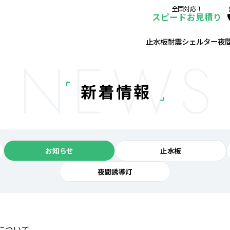
全国対応！
スピードお見積り
止水板
耐震シェルター
夜
NEWS
新着情報
お知らせ
止水板
夜間誘導灯
について