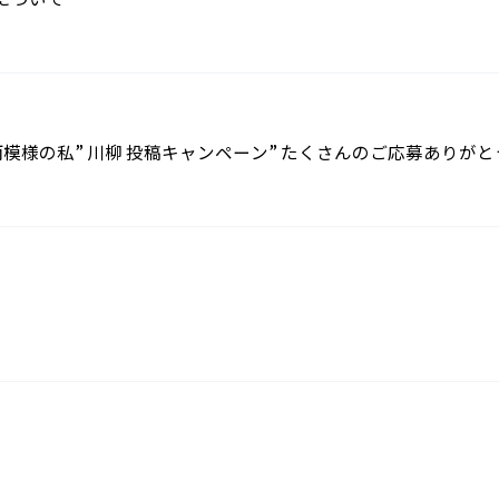
 “雨模様の私” 川柳 投稿キャンペーン” たくさんのご応募ありが