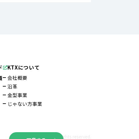
ド
KTXについて
会社概要
頼
沿革
金型事業
じゃない方事業
©KTX All rights reserved.