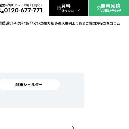
資料
無料見積
営業時間 8:30〜18:00(土日除く)
0120-677-771
お問い合わせ
ダウンロード
間誘導灯
その他製品
KTXの取り組み
導入事例
よくあるご質問
お役立ちコラム
耐震シェルター